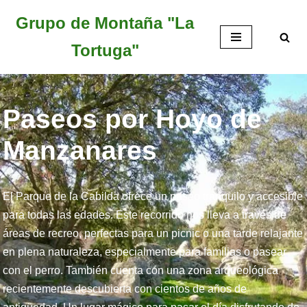
Grupo de Montaña "La
Saltar
Tortuga"
al
contenido
Paseos por Hoyo de
Manzanares
El Parque de la Cabilda ofrece un paseo tranquilo y accesible
para todas las edades. Este recorrido nos lleva a través de
áreas de recreo, perfectas para un picnic o una tarde relajante
en plena naturaleza, especialmente para familias o pasear
con el perro. También cuenta con una zona arqueológica
recientemente descubierta con cientos de años de