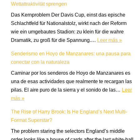
Wettattraktivität sprengen
Das Kernproblem Der Davis Cup, einst das epische
Schlachtfeld für Nationalstolz, wirkt nach der Reform
wie ein umgebautes Stadion: zu klein für die wahre
Dramatik, zu groß für die Spannung.…
Leer más »
Senderismo en Hoyo de Manzanares: una pausa para
conectar con la naturaleza
Caminar por los senderos de Hoyo de Manzanares es
una de esas actividades que realmente te recargan las
pilas. El aire puro de la sierra y el sonido de las…
Leer
más »
The Rise of Harry Brook: Is He England’s Next Multi-
Format Superstar?
The problem staring the selectors England’s middle
order looks like a house of cards after the last white‑ball