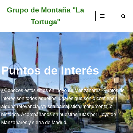
Grupo de Montaña "La
Saltar
Tortuga"
al
contenido
Puntos de Interés
¿Conoces estos sitios en Hoyo de Manzanares?Puntos de
Interés son todos aquellos lugares que son o contienen
alguna relevancia, ya sea paisajística, monumental o
histórica. Acompáñanos en nuestras rutas por Hoyo de
Manzanares y sierra de Madrid.