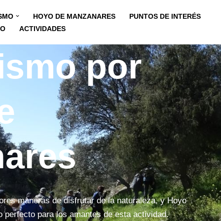
SMO
HOYO DE MANZANARES
PUNTOS DE INTERÉS
TO
ACTIVIDADES
ismo por
e
ares
ores maneras de disfrutar de la naturaleza, y Hoyo
 perfecto para los amantes de esta actividad.