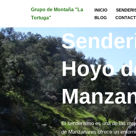
Grupo de Montaña "La
INICIO
SENDERI
Saltar
Tortuga"
BLOG
CONTAC
al
Sender
contenido
Hoyo d
Manzan
El senderismo es una de las mej
de Manzanares ofrece un entorno