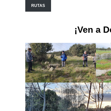
RUTAS
¡Ven a D