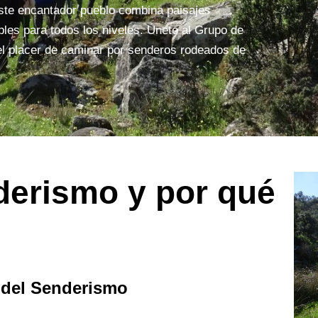
este encantador pueblo combina paisajes
les para todos los niveles. Únete al Grupo de
l placer de caminar por senderos rodeados de
derismo y por qué
s del Senderismo